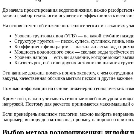
До начала проектирования водопонижения, важно разобраться с
зависит выбор технологии осушения и эффективность всей сис
На основе отчета об инженерно-геологических изысканиях учас
Уровень грунтовых вод (УГВ) — на какой глубине находи
Структуру грунтов — песок, супесь, суглинок, глина, изве
Коэффициент фильтрации — насколько легко вода проходи
Мощность водоносного слоя — сколько воды требуется от
Уровень напора — есть ли давление, которое может вызв
Близость рек, озёр или других источников питания грунт
Эти данные должны помочь понять эксперту, с чем сотрудники б
вакуум, качественная обсыпка мытым песком и другие важные
Помимо информации на основе инженерно-геологических изыск
Кроме того, важно учитывать сезонные колебания уровня воды.
нагрузкой. Поэтому для расчетов принимается максимальный с
Если пренебречь анализом геологии, можно выбрать неправиль
например, выпору дна котлована, прорыву напорного горизонт
Выбор метода водопонижения: иглофил