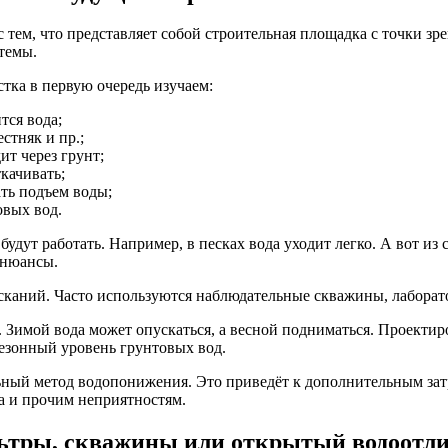
 тем, что представляет собой строительная площадка с точки зр
темы.
тка в первую очередь изучаем:
тся вода;
стняк и пр.;
т через грунт;
качивать;
ать подъем воды;
овых вод.
удут работать. Например, в песках вода уходит легко. А вот из 
 нюансы.
аний. Часто используются наблюдательные скважины, лаборато
 Зимой вода может опускаться, а весной подниматься. Проектиро
езонный уровень грунтовых вод.
ный метод водопонижения. Это приведёт к дополнительным затр
а и прочим неприятностям.
ьтры, скважины или открытый водоотл