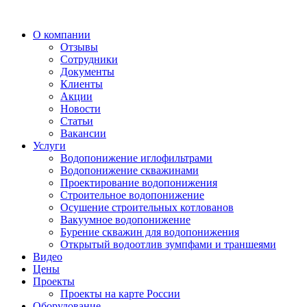
О компании
Отзывы
Сотрудники
Документы
Клиенты
Акции
Новости
Статьи
Вакансии
Услуги
Водопонижение иглофильтрами
Водопонижение скважинами
Проектирование водопонижения
Строительное водопонижение
Осушение строительных котлованов
Вакуумное водопонижение
Бурение скважин для водопонижения
Открытый водоотлив зумпфами и траншеями
Видео
Цены
Проекты
Проекты на карте России
Оборудование