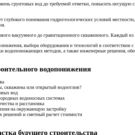
ень грунтовых вод до требуемой отметки, повысить несущую сп
 глубокого понимания гидрогеологических условий местности, 
ия.
вого вакуумного до гравитационного скважинного. Каждый из н
нижения, выбора оборудования и технологий в соответствии с 
нки водопонижающих методов, а также инженерные решения, об
роительного водопонижения
ва
ы, скважины или открытый водоотлив?
овых вод
нородных водоносных системах
чества и расстановка
ения на окружающую застройку
х решений и сметный расчет стоимости
астка будущего строительства