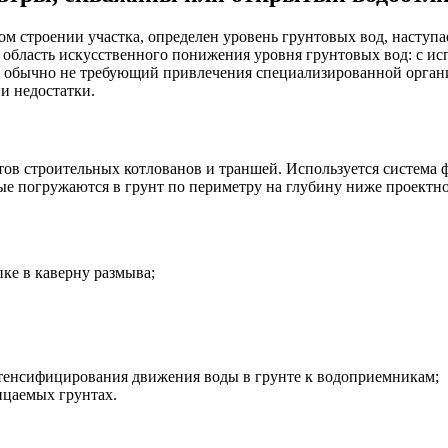
ком строении участка, определен уровень грунтовых вод, насту
 область искусственного понижения уровня грунтовых вод: с и
 обычно не требующий привлечения специализированной орган
и недостатки.
ов строительных котлованов и траншей. Используется система 
погружаются в грунт по периметру на глубину ниже проектного
ке в каверну размыва;
интенсифицирования движения воды в грунте к водоприемникам;
цаемых грунтах.