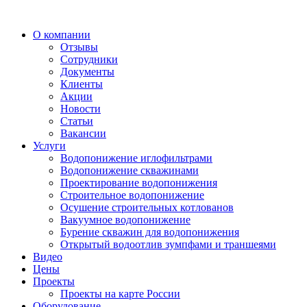
О компании
Отзывы
Сотрудники
Документы
Клиенты
Акции
Новости
Статьи
Вакансии
Услуги
Водопонижение иглофильтрами
Водопонижение скважинами
Проектирование водопонижения
Строительное водопонижение
Осушение строительных котлованов
Вакуумное водопонижение
Бурение скважин для водопонижения
Открытый водоотлив зумпфами и траншеями
Видео
Цены
Проекты
Проекты на карте России
Оборудование