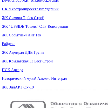
Level Group ЖК "Маломосковская"
ПК "Геостройпроект" к/т Ударник
ЖК Символ Эрбек Строй
ЖК "UPSIDE Towers" СТР-Констракшн
ЖК Событие-4 Ант Тек
Райдекс
ЖК Адмирал ЛДВ Групп
ЖК Крылатская 33 Бест Строй
ПСК Аркада
Исторический музей Альмис Интеграл
ЖК ЗилАРТ СУ-10