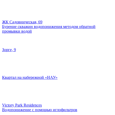
ЖК Садовническая, 69
Бурение скважин водопонижения методом обратной
промывки водой
Зорге, 9
Квартал на набережной «НАУ»
Victory Park Residences
Водопонижение с помощью иглофильтров